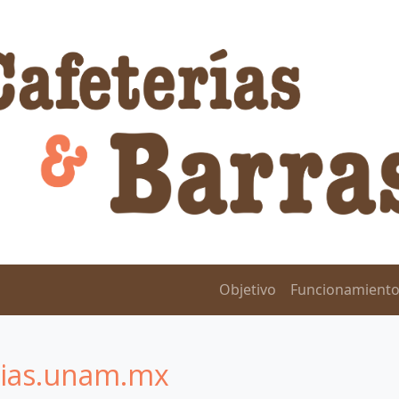
Objetivo
Funcionamient
rias.unam.mx